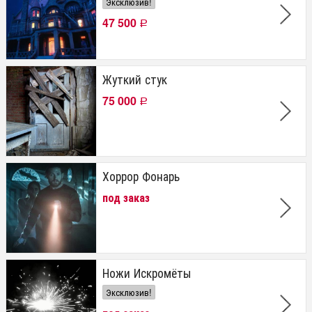
Эксклюзив!
47 500
Р
Жуткий стук
75 000
Р
Хоррор Фонарь
под заказ
Ножи Искромёты
Эксклюзив!