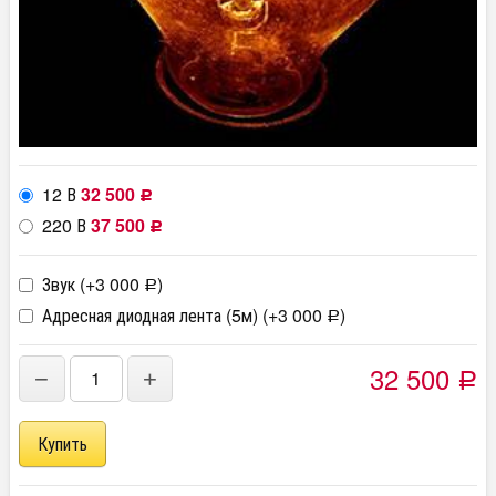
12 В
32 500
Р
220 В
37 500
Р
Звук (+
3 000
)
Р
Адресная диодная лента (5м) (+
3 000
)
Р
32 500
−
+
Р