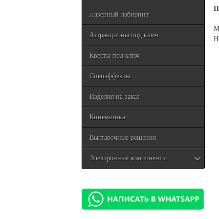
П
Лазерный лабиринт
М
Аттракционы под ключ
Н
Квесты под ключ
Спецэффекты
Изделия на заказ
Кинематика
Выставочные решения
Электронные компоненты