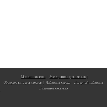
|
|
Магазин квестов
Электроника для квестов
|
|
|
Оборудование для квестов
Лабиринт страха
Лазерный лабиринт
Кинетическая стена
.