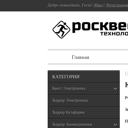
Добро пожаловать, Гость! (
Вход
|
Регистрация
Главная
Г
КАТЕГОРИИ
Квест Электроника
Р
Хоррор Электроника
З
Хоррор Бутафория
П
Хоррор Аниматроники