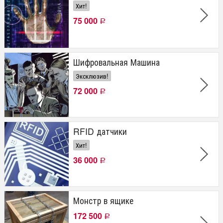
Хит!
75 000
Р
Шифровальная Машина
Эксклюзив!
72 000
Р
RFID датчики
Хит!
36 000
Р
Монстр в ящике
172 500
Р