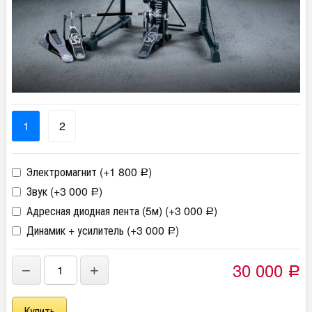
1
2
Электромагнит (+
1 800
)
Р
Звук (+
3 000
)
Р
Адресная диодная лента (5м) (+
3 000
)
Р
Динамик + усилитель (+
3 000
)
Р
30 000
−
+
Р