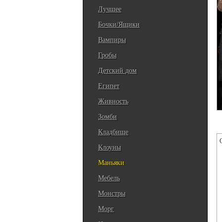
Лучшее
Бочки/Ящики
Вампиры
Гробы
Детский дом
Египет
Живность
Зомби
Кладбище
Клоуны
Маньяки
Мебель
Монстры
Морг