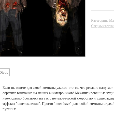
Категории:
Ма
Сверхъестеств
Обзор
Если вы ищете для своей комнаты ужасов что-то, что реально напугае
обратите внимание на наших аниматроников! Механизированные чудища
неожиданно бросаются на вас с нечеловеческой скоростью и душеразд
эффекта "ошеломления". Просто "must have" для любой комнаты страха
пугания!