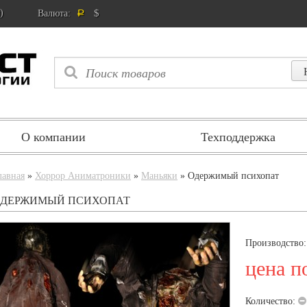
)
$
Валюта:
Р
О компании
Техподдержка
лавная
»
Хоррор Аниматроники
»
Маньяки
» Одержимый психопат
ОДЕРЖИМЫЙ ПСИХОПАТ
Производство
цена п
Количество: