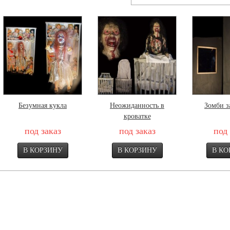
Безумная кукла
Неожиданность в
Зомби з
кроватке
под заказ
под заказ
под 