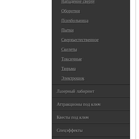
Нападение сверху
Оборотни
Психбольница
Пытки
Сверхъестественное
Скелеты
Токсичные
Тюрьма
Электрошок
Лазерный лабиринт
Аттракционы под ключ
Квесты под ключ
Спецэффекты