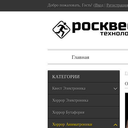
Добро пожаловать, Гость! (
Вход
|
Регистрация
Главная
Г
КАТЕГОРИИ
Квест Электроника
Хоррор Электроника
Хоррор Бутафория
Хоррор Аниматроники