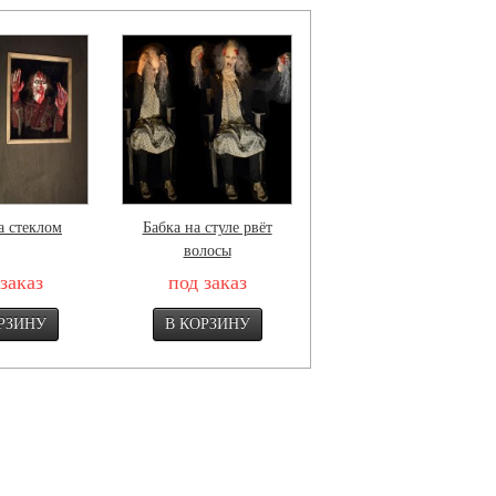
а стеклом
Бабка на стуле рвёт
Атака из дыры в потолке
волосы
заказ
под заказ
под заказ