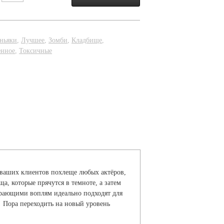
ньяки
,
Лучшее
,
Зомби
,
Кладбище
,
енное
,
Токсичные
т ваших клиентов похлеще любых актёров,
, которые прячутся в темноте, а затем
ирающими воплям идеально подходят для
! Пора переходить на новый уровень