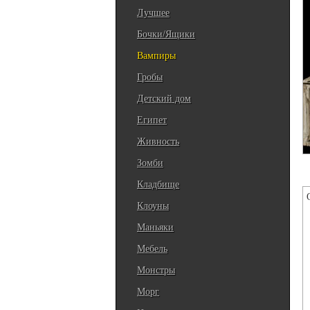
Лучшее
Бочки/Ящики
Вампиры
Гробы
Детский дом
Египет
Живность
Зомби
Кладбище
Клоуны
Маньяки
Мебель
Монстры
Морг