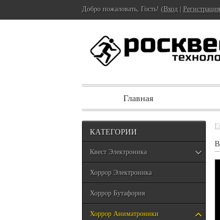
Добро пожаловать, Гость! (
Вход
|
Регистрация
Главная
Г
КАТЕГОРИИ
В
Квест Электроника
Хоррор Электроника
Хоррор Бутафория
Хоррор Аниматроники