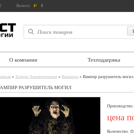
)
$
Валюта:
Р
О компании
Техподдержка
лавная
»
Хоррор Аниматроники
»
Вампиры
» Вампир разрушитель могил
АМПИР РАЗРУШИТЕЛЬ МОГИЛ
Производство
цена п
Количество: