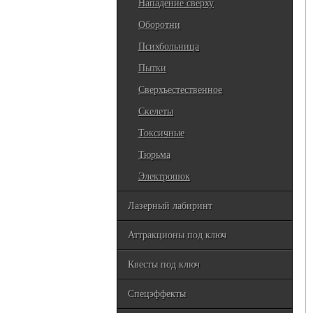
Нападение сверху
Оборотни
Психбольница
Пытки
Сверхъестественное
Скелеты
Токсичные
Тюрьма
Электрошок
Лазерный лабиринт
Аттракционы под ключ
Квесты под ключ
Спецэффекты