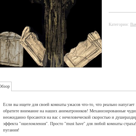
Категории:
Ва
Обзор
Если вы ищете для своей комнаты ужасов что-то, что реально напугае
обратите внимание на наших аниматроников! Механизированные чудища
неожиданно бросаются на вас с нечеловеческой скоростью и душеразд
эффекта "ошеломления". Просто "must have" для любой комнаты страха
пугания!