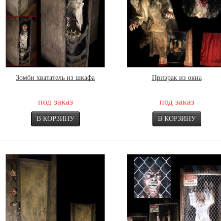
Зомби хвататель из шкафа
Призрак из окна
под заказ
под заказ