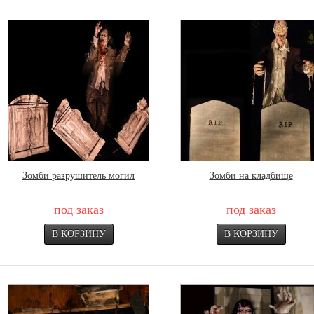
Зомби разрушитель могил
Зомби на кладбище
под заказ
под заказ