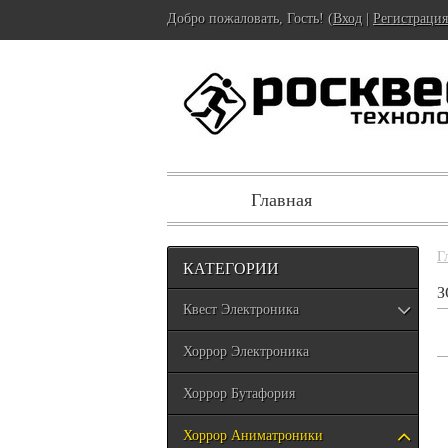
Добро пожаловать, Гость! (
Вход
|
Регистрация
Главная
Г
КАТЕГОРИИ
З
Квест Электроника
Хоррор Электроника
Хоррор Бутафория
Хоррор Аниматроники