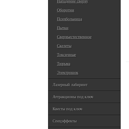
Нападение сверху
Оборотни
Психбольница
Пытки
Сверхъестественное
Скелеты
Токсичные
Тюрьма
Электрошок
Лазерный лабиринт
Аттракционы под ключ
Квесты под ключ
Спецэффекты