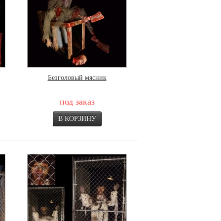
Безголовый мясник
под заказ