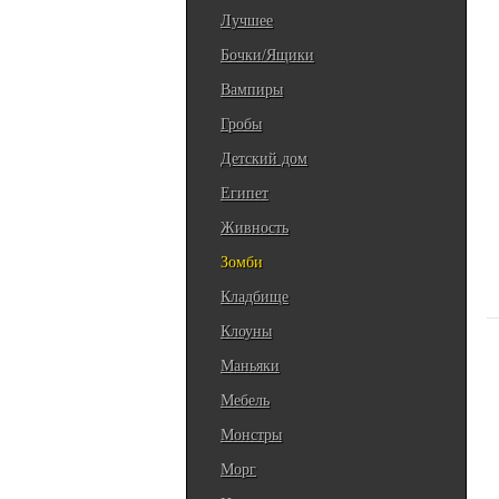
Лучшее
Бочки/Ящики
Вампиры
Гробы
Детский дом
Египет
Живность
Зомби
Кладбище
Клоуны
Маньяки
Мебель
Монстры
Морг