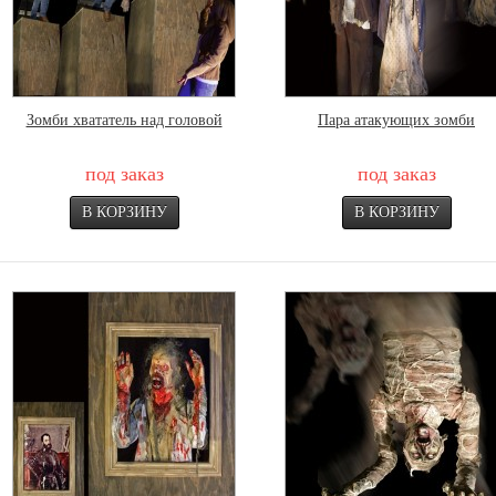
Зомби хвататель над головой
Пара атакующих зомби
под заказ
под заказ