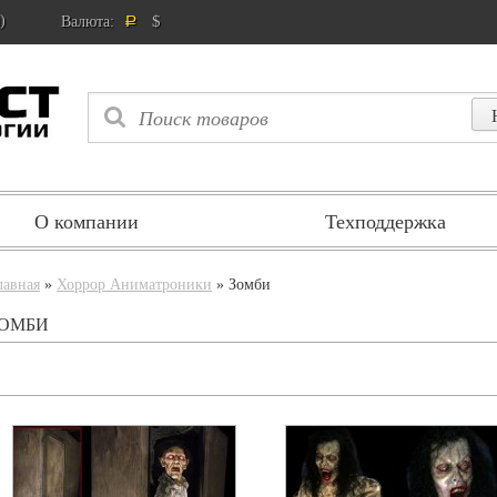
)
$
Валюта:
Р
О компании
Техподдержка
лавная
»
Хоррор Аниматроники
» Зомби
ОМБИ